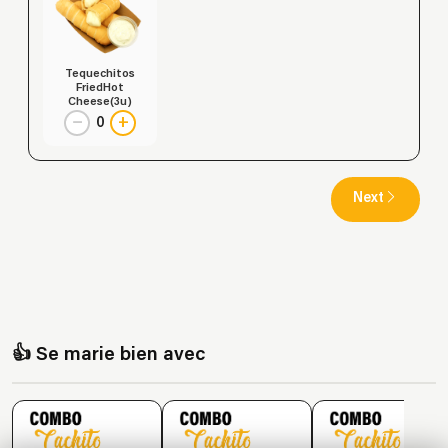
Tequechitos
FriedHot
Cheese(3u)
−
+
0
Next
👍 Se marie bien avec